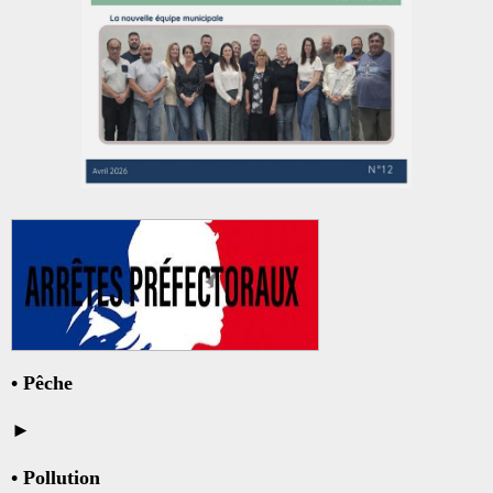
•
Pêche
►
•
Pollution