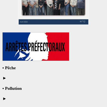
•
Pêche
►
•
Pollution
►