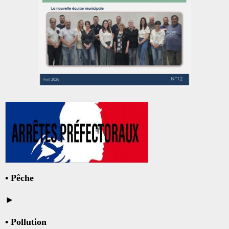
•
Pêche
►
•
Pollution